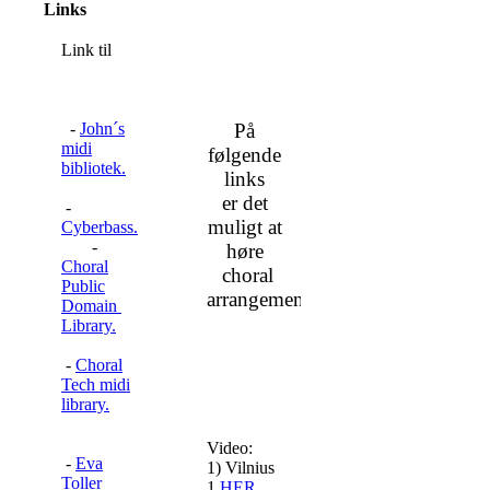
Links
Link til
-
John´s
På
midi
følgende
bibliotek.
links
er det
-
muligt at
Cyberbass.
-
høre
Choral
choral
Public
arrangementer.
Domain
Library.
-
Choral
Tech midi
library.
Video:
-
Eva
1) Vilnius
Toller
1
HER