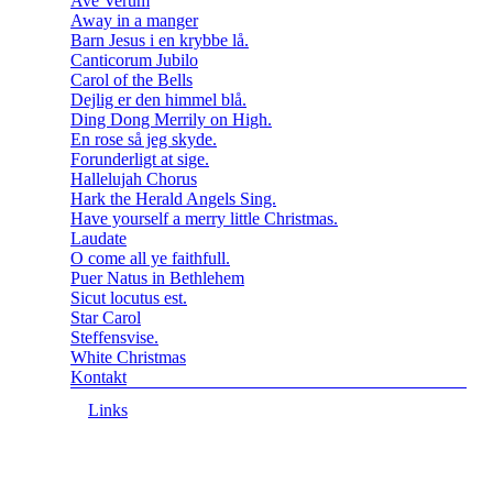
Ave Verum
Away in a manger
Barn Jesus i en krybbe lå.
Canticorum Jubilo
Carol of the Bells
Dejlig er den himmel blå.
Ding Dong Merrily on High.
En rose så jeg skyde.
Forunderligt at sige.
Hallelujah Chorus
Hark the Herald Angels Sing.
Have yourself a merry little Christmas.
Laudate
O come all ye faithfull.
Puer Natus in Bethlehem
Sicut locutus est.
Star Carol
Steffensvise.
White Christmas
Kontakt
Links