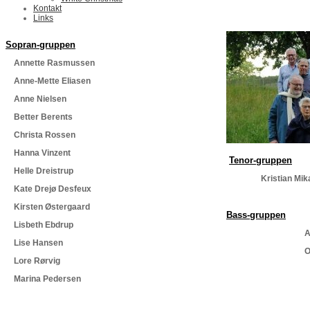
Kontakt
Links
Sopran-gruppen
Annette Rasmussen
Anne-Mette Eliasen
Anne Nielsen
Better Berents
Christa Rossen
Hanna Vinzent
Tenor-gruppen
Helle Dreistrup
Kristian Mik
Kate Drejø Desfeux
Kirsten Østergaard
Bass-gruppen
Lisbeth Ebdrup
All
Lise Hansen
Ole
Lore Rørvig
Marina Pedersen