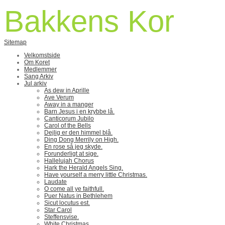
Bakkens Kor
Sitemap
Velkomstside
Om Koret
Medlemmer
Sang Arkiv
Jul arkiv
As dew in Aprille
Ave Verum
Away in a manger
Barn Jesus i en krybbe lå.
Canticorum Jubilo
Carol of the Bells
Dejlig er den himmel blå.
Ding Dong Merrily on High.
En rose så jeg skyde.
Forunderligt at sige.
Hallelujah Chorus
Hark the Herald Angels Sing.
Have yourself a merry little Christmas.
Laudate
O come all ye faithfull.
Puer Natus in Bethlehem
Sicut locutus est.
Star Carol
Steffensvise.
White Christmas